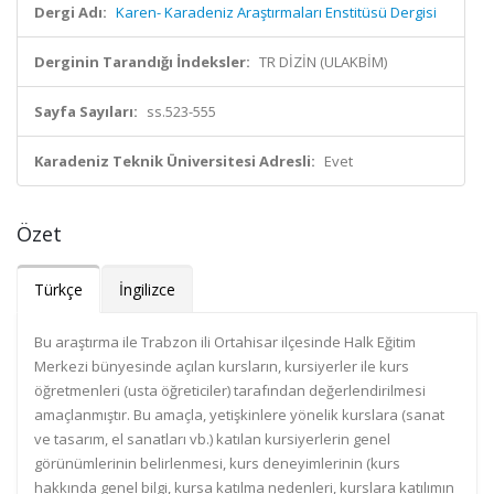
Dergi Adı:
Karen- Karadeniz Araştırmaları Enstitüsü Dergisi
Derginin Tarandığı İndeksler:
TR DİZİN (ULAKBİM)
Sayfa Sayıları:
ss.523-555
Karadeniz Teknik Üniversitesi Adresli:
Evet
Özet
Türkçe
İngilizce
Bu araştırma ile Trabzon ili Ortahisar ilçesinde Halk Eğitim
Merkezi bünyesinde açılan kursların, kursiyerler ile kurs
öğretmenleri (usta öğreticiler) tarafından değerlendirilmesi
amaçlanmıştır. Bu amaçla, yetişkinlere yönelik kurslara (sanat
ve tasarım, el sanatları vb.) katılan kursiyerlerin genel
görünümlerinin belirlenmesi, kurs deneyimlerinin (kurs
hakkında genel bilgi, kursa katılma nedenleri, kurslara katılımın