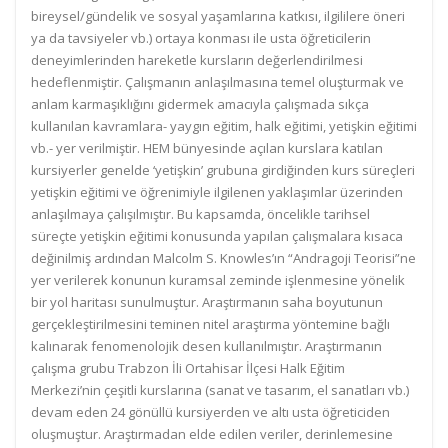
bireysel/gündelik ve sosyal yaşamlarına katkısı, ilgililere öneri
ya da tavsiyeler vb.) ortaya konması ile usta öğreticilerin
deneyimlerinden hareketle kursların değerlendirilmesi
hedeflenmiştir. Çalışmanın anlaşılmasına temel oluşturmak ve
anlam karmaşıklığını gidermek amacıyla çalışmada sıkça
kullanılan kavramlara- yaygın eğitim, halk eğitimi, yetişkin eğitimi
vb.- yer verilmiştir. HEM bünyesinde açılan kurslara katılan
kursiyerler genelde ‘yetişkin’ grubuna girdiğinden kurs süreçleri
yetişkin eğitimi ve öğrenimiyle ilgilenen yaklaşımlar üzerinden
anlaşılmaya çalışılmıştır. Bu kapsamda, öncelikle tarihsel
süreçte yetişkin eğitimi konusunda yapılan çalışmalara kısaca
değinilmiş ardından Malcolm S. Knowles’ın “Andragoji Teorisi”ne
yer verilerek konunun kuramsal zeminde işlenmesine yönelik
bir yol haritası sunulmuştur. Araştırmanın saha boyutunun
gerçekleştirilmesini teminen nitel araştırma yöntemine bağlı
kalınarak fenomenolojik desen kullanılmıştır. Araştırmanın
çalışma grubu Trabzon İli Ortahisar İlçesi Halk Eğitim
Merkezi’nin çeşitli kurslarına (sanat ve tasarım, el sanatları vb.)
devam eden 24 gönüllü kursiyerden ve altı usta öğreticiden
oluşmuştur. Araştırmadan elde edilen veriler, derinlemesine