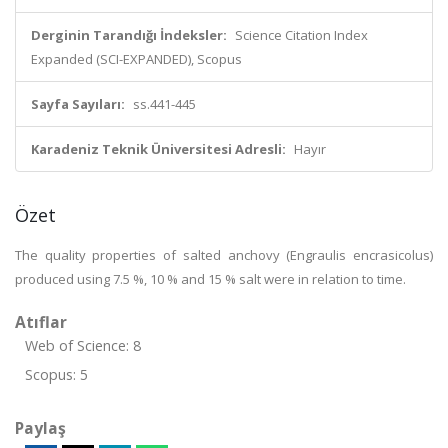
Derginin Tarandığı İndeksler:
Science Citation Index
Expanded (SCI-EXPANDED), Scopus
Sayfa Sayıları:
ss.441-445
Karadeniz Teknik Üniversitesi Adresli:
Hayır
Özet
The quality properties of salted anchovy (Engraulis encrasicolus)
produced using 7.5 %, 10 % and 15 % salt were in relation to time.
Atıflar
Web of Science: 8
Scopus: 5
Paylaş