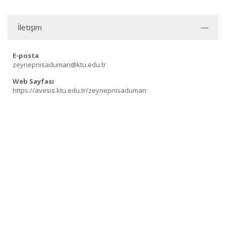
İletişim
E-posta
zeynepnisaduman@ktu.edu.tr
Web Sayfası
https://avesis.ktu.edu.tr/zeynepnisaduman