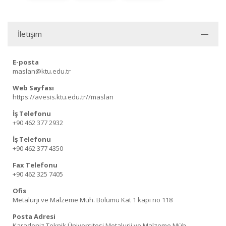
İletişim
E-posta
maslan@ktu.edu.tr
Web Sayfası
https://avesis.ktu.edu.tr//maslan
İş Telefonu
+90 462 377 2932
İş Telefonu
+90 462 377 4350
Fax Telefonu
+90 462 325 7405
Ofis
Metalurji ve Malzeme Müh. Bölümü Kat 1 kapı no 118
Posta Adresi
Karadeniz Teknik Üniversitesi Metalurji ve Malzeme Müh.