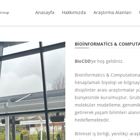
Anasayfa
Hakkımızda
Araştırma Alanları
Group
BIOINFORMATICS & COMPUT
BioCDD
’ye hoş geldiniz.
Bioinformatics & Computational
hesaplamalı biyoloji ve bilgisaya
disiplinler arası araştırmalar 
bünyesinde kurulmuştur. Grubum
moleküler modelleme, genomik a
getirerek yaşam bilimleri ala
hedeflemektedir.
Bilimsel iş birliği, yenilikçi ar