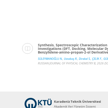
on
Synthesis, Spectroscopic Characterizatio
Investigations (DFT, Docking, Molecular
Benzylidene-amino-propan-2-ol Derivativ
SÜLEYMANOĞLU N.
,
Ustabaş R.
,
Direkel S.
,
ÇELİK F.
,
GÜL
nded,
RUSSIAN JOURNAL OF PHYSICAL CHEMISTRY B, 2026 (SC
Karadeniz Teknik Üniversitesi
Akademik Veri Yönetim Sistemi