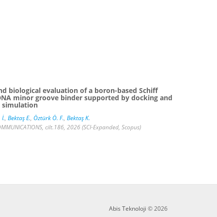
nd biological evaluation of a boron-based Schiff
 DNA minor groove binder supported by docking and
 simulation
 İ.
,
Bektaş E.
,
Öztürk Ö. F.
,
Bektaş K.
MUNICATIONS, cilt.186, 2026 (SCI-Expanded, Scopus)
Abis Teknoloji
© 2026