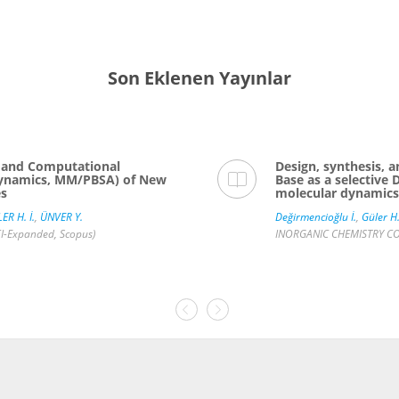
Son Eklenen Yayınlar
n and Computational
Design, synthesis, a
 Dynamics, MM/PBSA) of New
Base as a selective
es
molecular dynamics
ER H. İ.
,
ÜNVER Y.
Değirmencioğlu İ.
,
Güler H.
I-Expanded, Scopus)
INORGANIC CHEMISTRY COM