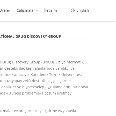
Üyeler
Çalışmalar
İletişim
English
ATIONAL DRUG DISCOVERY GROUP
 Drug Discovery Group (BioCDD), biyoinformatik,
r destekli ilaç keşfi alanlarında yenilikçi ve
yürütmek amacıyla Karadeniz Teknik Üniversitesi
uz; yapay zekâ destekli ilaç geliştirme,
nalizler ve biyoteknoloji uygulamalarını bir araya
nındaki güncel problemlere çözüm üretmeyi
aştırmalar ve araştırmacı yetiştirme vizyonuyla