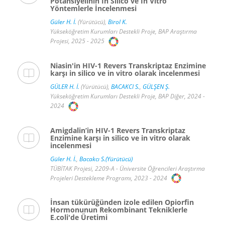
Potansiyelinin In Silico ve In Vitro
Yöntemlerle İncelenmesi
Güler H. İ.
(Yürütücü),
Birol K.
Yükseköğretim Kurumları Destekli Proje, BAP Araştırma
Projesi, 2025 - 2025
Niasin'in HIV-1 Revers Transkriptaz Enzimine
karşı in silico ve in vitro olarak incelenmesi
GÜLER H. İ.
(Yürütücü),
BACAKCI S.
,
GÜLŞEN Ş.
Yükseköğretim Kurumları Destekli Proje, BAP Diğer, 2024 -
2024
Amigdalin’in HIV-1 Revers Transkriptaz
Enzimine karşı in silico ve in vitro olarak
incelenmesi
Güler H. İ.
,
Bacakcı S.(Yürütücü)
TÜBİTAK Projesi, 2209-A - Üniversite Öğrencileri Araştırma
Projeleri Destekleme Programı, 2023 - 2024
İnsan tükürüğünden izole edilen Opiorfin
Hormonunun Rekombinant Tekniklerle
E.coli'de Üretimi