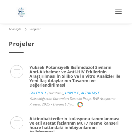
Anasayfa
Projeler
Projeler
Yüksek Potansiyelli Bisİmidazol Sıvıların
Anti-Alzheimer ve Anti-HIV Etkilerinin
Araştırılması İn Siliko ve İn Vitro Analizler ile
Yeni İlaç Adaylarının Tasarımı ve
Değerlendirilmesi
GÜLER H. İ.
(Yürütücü),
ÜNVER Y.
,
ALTUNTAŞ E.
Yükseköğretim Kurumları Destekli Proje, BAP Araştırma
Projesi, 2025 - Devam Ediyor
Aktinobakterilerin izolasyonu tanımlanması
ve etil asetat fazlarının MCF7 meme kanseri
hücre hattındaki inhibiyonlarının
belirlenmesi