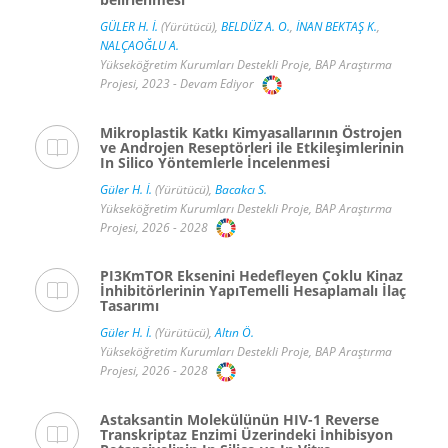
GÜLER H. İ.
(Yürütücü),
BELDÜZ A. O.
,
İNAN BEKTAŞ K.
,
NALÇAOĞLU A.
Yükseköğretim Kurumları Destekli Proje, BAP Araştırma
Projesi, 2023 - Devam Ediyor
Mikroplastik Katkı Kimyasallarının Östrojen
ve Androjen Reseptörleri ile Etkileşimlerinin
In Silico Yöntemlerle İncelenmesi
Güler H. İ.
(Yürütücü),
Bacakcı S.
Yükseköğretim Kurumları Destekli Proje, BAP Araştırma
Projesi, 2026 - 2028
PI3KmTOR Eksenini Hedefleyen Çoklu Kinaz
İnhibitörlerinin YapıTemelli Hesaplamalı İlaç
Tasarımı
Güler H. İ.
(Yürütücü),
Altın Ö.
Yükseköğretim Kurumları Destekli Proje, BAP Araştırma
Projesi, 2026 - 2028
Astaksantin Molekülünün HIV-1 Reverse
Transkriptaz Enzimi Üzerindeki İnhibisyon