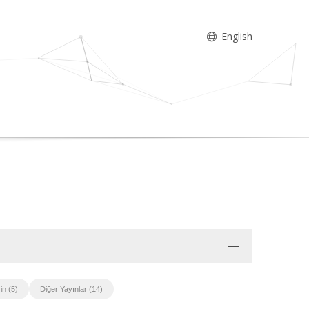
English
in (5)
Diğer Yayınlar (14)