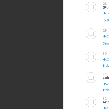
28.
(Ru
Haci
JOU
29.
HAC
Orma
30.
HAC
Trab
31.
Çal
HAC
Trab
32.
Ari
HAC