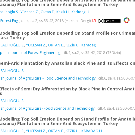
lasiana) Plantation in a Semi-Arid Ecosystem in Turkey
salihoğlu S.
,
Yücesan Z.
,
Oktan E.
,
Kezik U.
,
Karlıdağ H.
J Forest Eng
, cilt.4, sa.2, ss.33-42, 2018 (Hakemli Dergi)
Modelling Top Soil Erosion Depend On Stand Profile For Crimea
ara-Turkey
ISALİHOĞLU S.
,
YÜCESAN Z.
,
OKTAN E.
,
KEZİK U.
,
Karadağ H.
pean Lournal of Forest Enginnering
, cilt.4, sa.2, ss.35-42, 2018 (TRDizin)
Semi-Arid Plantation by Anatolian Black Pine and Its Effects on
ISALİHOĞLU S.
ish Journal of Agriculture - Food Science and Technology
, cilt.6, sa.4, ss.500-50
Effects of Semi Dry Afforestation by Black Pine in Central Anat
s
ISALİHOĞLU S.
ish Journal of Agriculture- Food Science and Technology
, cilt.4, sa.4, ss.500-50
Modelling Top Soil Erosion Depend on Stand Profile for Anatoli
lasiana) Plantation in a Semi-Arid Ecosystem in Turkey
ISALİHOĞLU S.
,
YÜCESAN Z.
,
OKTAN E.
,
KEZİK U.
,
KARADAĞ H.