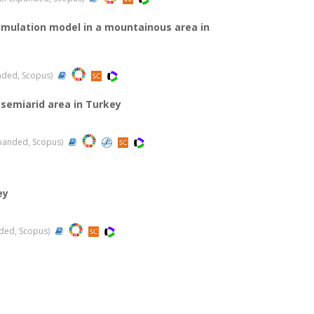
 simulation model in a mountainous area in
anded, Scopus)
 semiarid area in Turkey
Expanded, Scopus)
ey
anded, Scopus)