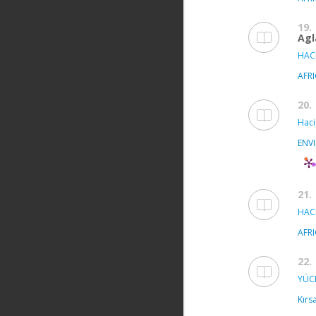
19.
Agl
HAC
AFR
20.
Haci
ENV
21.
HAC
AFR
22.
YÜC
Kırsa