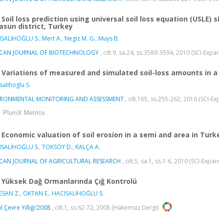
Soil loss prediction using universal soil loss equation (USLE)
asun district, Turkey
ISALİHOĞLU S.
,
Mert A.
,
Negiz M. G.
,
Muys B.
ICAN JOURNAL OF BIOTECHNOLOGY
, cilt.9, sa.24, ss.3589-3594, 2010 (SCI-Exp
Variations of measured and simulated soil-loss amounts in a
salihoglu S.
IRONMENTAL MONITORING AND ASSESSMENT
, cilt.165, ss.255-262, 2010 (SCI-
PlumX Metrics
Economic valuation of soil erosion in a semi and area in Turk
ISALİHOĞLU S.
,
TOKSOY D.
,
KALÇA A.
ICAN JOURNAL OF AGRICULTURAL RESEARCH
, cilt.5, sa.1, ss.1-6, 2010 (SCI-Exp
Yüksek Dağ Ormanlarında Çığ Kontrolü
ESAN Z.
,
OKTAN E.
,
HACISALİHOĞLU S.
l Çevre Yıllığı’2008
, cilt.1, ss.62-72, 2008 (Hakemsiz Dergi)