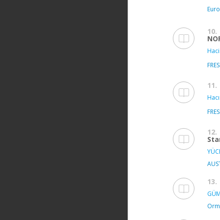
Euro
10.
NO
Haci
FRE
11.
Hacı
FRE
12.
Sta
YÜC
AUS
13.
GÜM
Orma