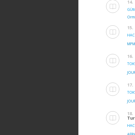
14.
GÜM
Orma
15.
HAC
MPM
16.
TOK
JOU
17.
TOK
JOU
18.
Tur
HAC
AFR