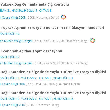
Yüksek Dağ Ormanlarında Çığ Kontrolü
ESAN Z.
,
HACISALİHOĞLU S.
,
OKTAN E.
l Çevre Yıllığı 2008
, 2008 (Hakemsiz Dergi)
Toprak Aşınımı (Erozyon) Benzetim (Simülasyon) Modelleri
ISALİHOĞLU S.
n Mühendisliği Dergisi
, cilt.45, ss.40-45, 2008 (Hakemsiz Dergi)
Ekonomik Açıdan Toprak Erozyonu
ISALİHOĞLU S.
n Mühendisliği Dergisi
, cilt.45, ss.27-29, 2008 (Hakemsiz Dergi)
Doğu Karadeniz Bölgesinde Yayla Turizmi ve Erozyon İlişkisi
ISALİHOĞLU S.
,
YÜCESAN Z.
,
OKTAN E.
,
KURDOĞLU O.
l Çevre Yıllığı’2007
, cilt.1, ss.45-56, 2007 (Hakemsiz Dergi)
Doğu Karadeniz Bölgesinde Yayla Turizmi ve Erozyon İlişkisi
ISALİHOĞLU S.
,
YÜCESAN Z.
,
OKTAN E.
,
KURDOĞLU O.
l Çevre Yıllığı 2007
, 2007 (Hakemsiz Dergi)