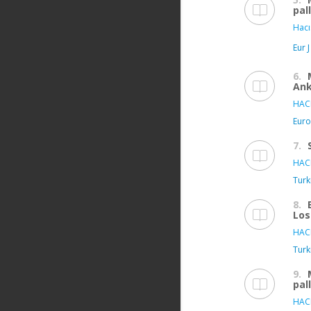
pal
Hacı
Eur 
6.
Ank
HAC
Euro
7.
HAC
Turk
8.
Los
HAC
Turk
9.
pal
HAC