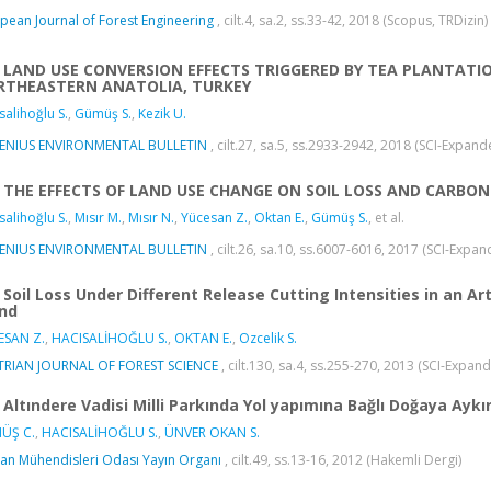
pean Journal of Forest Engineering
, cilt.4, sa.2, ss.33-42, 2018 (Scopus, TRDizin)
LAND USE CONVERSION EFFECTS TRIGGERED BY TEA PLANTATIO
RTHEASTERN ANATOLIA, TURKEY
salihoğlu S.
,
Gümüş S.
,
Kezik U.
SENIUS ENVIRONMENTAL BULLETIN
, cilt.27, sa.5, ss.2933-2942, 2018 (SCI-Expan
THE EFFECTS OF LAND USE CHANGE ON SOIL LOSS AND CARB
salihoğlu S.
,
Mısır M.
,
Mısır N.
,
Yücesan Z.
,
Oktan E.
,
Gümüş S.
, et al.
SENIUS ENVIRONMENTAL BULLETIN
, cilt.26, sa.10, ss.6007-6016, 2017 (SCI-Expa
Soil Loss Under Different Release Cutting Intensities in an Art
nd
ESAN Z.
,
HACISALİHOĞLU S.
,
OKTAN E.
,
Ozcelik S.
TRIAN JOURNAL OF FOREST SCIENCE
, cilt.130, sa.4, ss.255-270, 2013 (SCI-Expa
Altındere Vadisi Milli Parkında Yol yapımına Bağlı Doğaya Ayk
ÜŞ C.
,
HACISALİHOĞLU S.
,
ÜNVER OKAN S.
n Mühendisleri Odası Yayın Organı
, cilt.49, ss.13-16, 2012 (Hakemli Dergi)