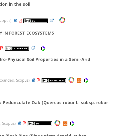
on in the soil
 Scopus)
 IN FOREST ECOSYSTEMS
o-Physical Soil Properties in a Semi-Arid
I-Expanded, Scopus)
 a Pedunculate Oak (Quercus robur L. subsp. robur
d, Scopus)
an Black Pine (Pinus nigra Arnold. subsp.