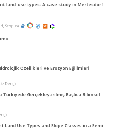
rent land-use types: A case study in Mertesdorf
ded, Scopus)
rumu
drolojik Özellikleri ve Erozyon Eğilimleri
siz Dergi)
a Türkiyede Gerçekleştirilmiş Başlıca Bilimsel
rgi)
ent Land Use Types and Slope Classes in a Semi