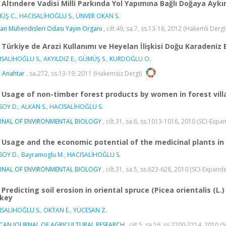
Altındere Vadisi Milli Parkında Yol Yapımına Bağlı Doğaya Ayk
ÜŞ C.
,
HACISALİHOĞLU S.
,
ÜNVER OKAN S.
n Mühendisleri Odası Yayın Organı
, cilt.49, sa.7, ss.13-16, 2012 (Hakemli Dergi
Türkiye de Arazi Kullanımı ve Heyelan İlişkisi Doğu Karadeniz 
ISALİHOĞLU S.
,
AKYILDIZ E.
,
GÜMÜŞ S.
,
KURDOĞLU O.
 Anahtar
, sa.272, ss.13-19, 2011 (Hakemsiz Dergi)
Usage of non-timber forest products by women in forest vil
SOY D.
,
ALKAN S.
,
HACISALİHOĞLU S.
RNAL OF ENVIRONMENTAL BIOLOGY
, cilt.31, sa.6, ss.1013-1016, 2010 (SCI-Exp
Usage and the economic potential of the medicinal plants in
SOY D.
,
Bayramoglu M.
,
HACISALİHOĞLU S.
RNAL OF ENVIRONMENTAL BIOLOGY
, cilt.31, sa.5, ss.623-628, 2010 (SCI-Expan
Predicting soil erosion in oriental spruce (Picea orientalis (L.
key
ISALİHOĞLU S.
,
OKTAN E.
,
YÜCESAN Z.
ICAN JOURNAL OF AGRICULTURAL RESEARCH
, cilt.5, sa.16, ss.2200-2214, 2010