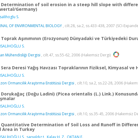
Determination of soil erosion in a steep hill slope with diffe
wertal/Germany)
salihoglu S.
RNAL OF ENVIRONMENTAL BIOLOGY
, cilt.28, sa.2, ss.433-438, 2007 (SCI-Expan
Toprak Aşınımının (Erozyonun) Dünyadaki ve Türkiyedeki Du
ISALİHOĞLU S.
n Mühendisliği Dergisi
, cilt.47, ss.55-62, 2006 (Hakemsiz Dergi)
Sera Deresi Yağış Havzası Topraklarının Fiziksel, Kimyasal ve Hi
ISALİHOĞLU S.
zon Ormancılık Araştırma Enstitüsü Dergisi
, cilt.10, sa.2, ss.22-28, 2006 (Hakem
Dorukağaç (Doğu Ladini) (Picea orientalis (L.) Link.) Konusund
ışmalar
ISALİHOĞLU S.
zon Ormancılık Araştırma Enstitüsü Dergisi
, cilt.10, ss.35-45, 2006 (Hakemsiz De
Quantitative Determination of Soil Loss and Runoff in Differ
d Area in Turkey
ISALİHOĞLU S.
,
sarıyıldız t.
,
Kalay H. Z.
,
OKTAN E.