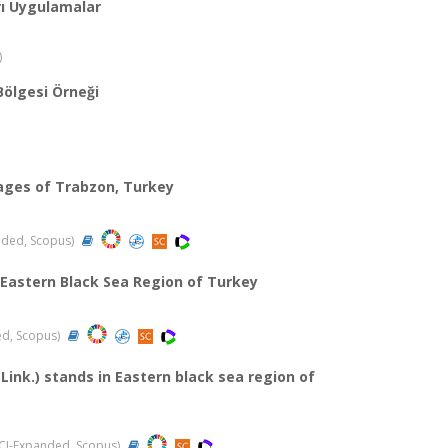
ırı Uygulamalar
)
Bölgesi Örneği
lages of Trabzon, Turkey
anded, Scopus)
 Eastern Black Sea Region of Turkey
ded, Scopus)
) Link.) stands in Eastern black sea region of
 (SCI-Expanded, Scopus)