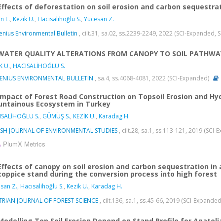
Effects of deforestation on soil erosion and carbon sequestrati
n E.
,
Kezik U.
,
Hacısalihoğlu S.
,
Yücesan Z.
enius Environmental Bulletin
, cilt.31, sa.02, ss.2239-2249, 2022 (SCI-Expanded,
WATER QUALITY ALTERATIONS FROM CANOPY TO SOIL PATHWAY
K U.
,
HACISALİHOĞLU S.
SENIUS ENVIRONMENTAL BULLETIN
, sa.4, ss.4068-4081, 2022 (SCI-Expanded)
Impact of Forest Road Construction on Topsoil Erosion and Hydr
ntainous Ecosystem in Turkey
ISALİHOĞLU S.
,
GÜMÜŞ S.
,
KEZİK U.
,
Karadag H.
ISH JOURNAL OF ENVIRONMENTAL STUDIES
, cilt.28, sa.1, ss.113-121, 2019 (SC
PlumX Metrics
Effects of canopy on soil erosion and carbon sequestration in
 coppice stand during the conversion process into high forest
san Z.
,
Hacısalihoğlu S.
,
Kezik U.
,
Karadag H.
TRIAN JOURNAL OF FOREST SCIENCE
, cilt.136, sa.1, ss.45-66, 2019 (SCI-Expande
Modelling Top Soil Erosion Depend on Stand Profile for Anatoli