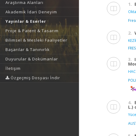
Araştırma Alanları
1.
Okta
Akademik İdari Deneyim
Fres
Yayınlar & Eserler
Proje & Patent & Tasarım
2.
Bilimsel & Mesleki Faaliyetler
KEZİ
FRE
Başarılar & Tanınırlık
Duyurular & Dokümanlar
3.
Mou
İletişim
HAC
Özgeçmiş Dosyası İndir
POL
4.
L.)
Yüce
AUS
5.