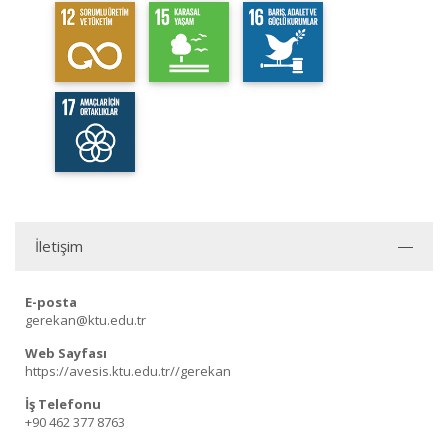
İletişim
E-posta
gerekan@ktu.edu.tr
Web Sayfası
https://avesis.ktu.edu.tr//gerekan
İş Telefonu
+90 462 377 8763