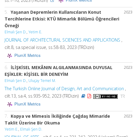
ss.1-16, 2023 (TRDizin)
5.
Yaşanan Depremlerin Kullanıcıların Konut
2023
Tercihlerine Etkisi: KTÜ Mimarlık Bölümü Öğrencileri
Örneği
Elmalı Şen D.
,
Yetim E.
JOURNAL OF ARCHITECTURAL SCIENCES AND APPLICATIONS
,
cilt.8, sa.special issue, ss.58-83, 2023 (TRDizin)
PlumX Metrics
6.
İLİŞKİSEL MEKÂNIN ALGILANMASINDA DUYUSAL
2023
EŞİKLER: KİŞİSEL BİR DENEYİM
Elmalı Şen D.
,
Uluçay Temel M.
The Turkish Online Journal of Design, Art and Communication
,
cilt.13, sa.4, ss.935-952, 2023 (TRDizin)
PlumX Metrics
7.
Kopya ve Mimesis İkiliğinde Çağdaş Mimaride
2023
Taklit Üzerine Bir Okuma
Yetim E.
,
Elmalı Şen D.