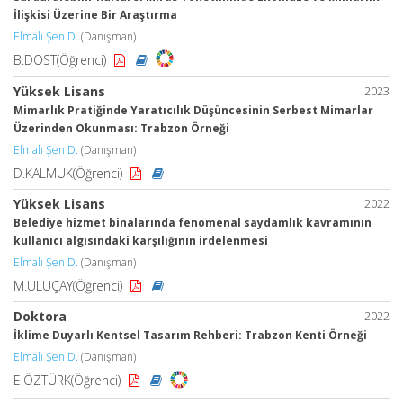
İlişkisi Üzerine Bir Araştırma
Elmalı Şen D.
(Danışman)
B.DOST(Öğrenci)
Yüksek Lisans
2023
Mimarlık Pratiğinde Yaratıcılık Düşüncesinin Serbest Mimarlar
Üzerinden Okunması: Trabzon Örneği
Elmalı Şen D.
(Danışman)
D.KALMUK(Öğrenci)
Yüksek Lisans
2022
Belediye hizmet binalarında fenomenal saydamlık kavramının
kullanıcı algısındaki karşılığının irdelenmesi
Elmalı Şen D.
(Danışman)
M.ULUÇAY(Öğrenci)
Doktora
2022
İklime Duyarlı Kentsel Tasarım Rehberi: Trabzon Kenti Örneği
Elmalı Şen D.
(Danışman)
E.ÖZTÜRK(Öğrenci)