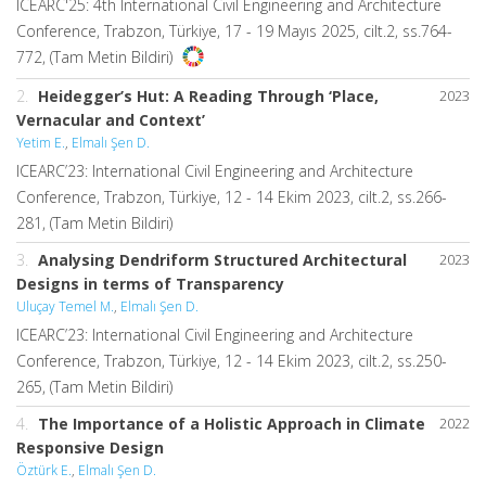
ICEARC'25: 4th International Civil Engineering and Architecture
Conference, Trabzon, Türkiye, 17 - 19 Mayıs 2025, cilt.2, ss.764-
772, (Tam Metin Bildiri)
2.
Heidegger’s Hut: A Reading Through ‘Place,
2023
Vernacular and Context’
Yetim E.
,
Elmalı Şen D.
ICEARC’23: International Civil Engineering and Architecture
Conference, Trabzon, Türkiye, 12 - 14 Ekim 2023, cilt.2, ss.266-
281, (Tam Metin Bildiri)
3.
Analysing Dendriform Structured Architectural
2023
Designs in terms of Transparency
Uluçay Temel M.
,
Elmalı Şen D.
ICEARC’23: International Civil Engineering and Architecture
Conference, Trabzon, Türkiye, 12 - 14 Ekim 2023, cilt.2, ss.250-
265, (Tam Metin Bildiri)
4.
The Importance of a Holistic Approach in Climate
2022
Responsive Design
Öztürk E.
,
Elmalı Şen D.