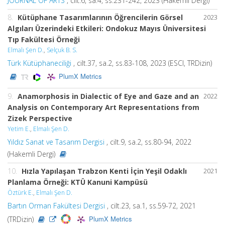
JOURNAL OF ARTS
, cilt.6, sa.4, ss.231-242, 2023 (Hakemli Dergi)
8.
Kütüphane Tasarımlarının Öğrencilerin Görsel
2023
Algıları Üzerindeki Etkileri: Ondokuz Mayıs Üniversitesi
Tıp Fakültesi Örneği
Elmalı Şen D.
,
Selçuk B. S.
Türk Kütüphaneciliği
, cilt.37, sa.2, ss.83-108, 2023 (ESCI, TRDizin)
PlumX Metrics
9.
Anamorphosis in Dialectic of Eye and Gaze and an
2022
Analysis on Contemporary Art Representations from
Zizek Perspective
Yetim E.
,
Elmalı Şen D.
Yıldız Sanat ve Tasarım Dergisi
, cilt.9, sa.2, ss.80-94, 2022
(Hakemli Dergi)
10.
Hızla Yapılaşan Trabzon Kenti İçin Yeşil Odaklı
2021
Planlama Örneği: KTÜ Kanuni Kampüsü
Öztürk E.
,
Elmalı Şen D.
Bartın Orman Fakültesi Dergisi
, cilt.23, sa.1, ss.59-72, 2021
PlumX Metrics
(TRDizin)