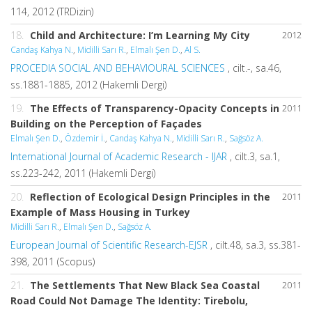
114, 2012 (TRDizin)
18.
Child and Architecture: I’m Learning My City
2012
Candaş Kahya N.
,
Midilli Sarı R.
,
Elmalı Şen D.
,
Al S.
PROCEDIA SOCIAL AND BEHAVIOURAL SCIENCES
, cilt.-, sa.46,
ss.1881-1885, 2012 (Hakemli Dergi)
19.
The Effects of Transparency-Opacity Concepts in
2011
Building on the Perception of Façades
Elmalı Şen D.
,
Özdemir İ.
,
Candaş Kahya N.
,
Midilli Sarı R.
,
Sağsöz A.
International Journal of Academic Research - IJAR
, cilt.3, sa.1,
ss.223-242, 2011 (Hakemli Dergi)
20.
Reflection of Ecological Design Principles in the
2011
Example of Mass Housing in Turkey
Midilli Sarı R.
,
Elmalı Şen D.
,
Sağsöz A.
European Journal of Scientific Research-EJSR
, cilt.48, sa.3, ss.381-
398, 2011 (Scopus)
21.
The Settlements That New Black Sea Coastal
2011
Road Could Not Damage The Identity: Tirebolu,