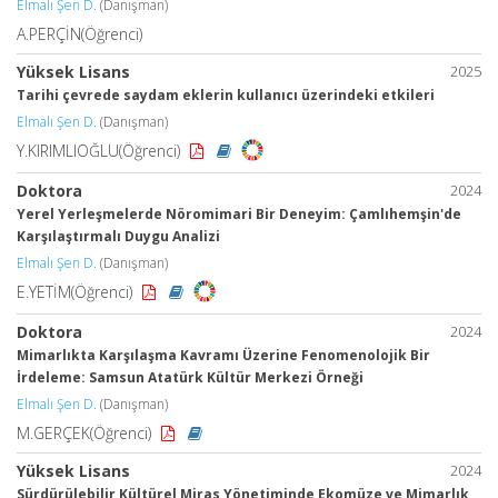
Elmalı Şen D.
(Danışman)
A.PERÇİN(Öğrenci)
Yüksek Lisans
2025
Tarihi çevrede saydam eklerin kullanıcı üzerindeki etkileri
Elmalı Şen D.
(Danışman)
Y.KIRIMLIOĞLU(Öğrenci)
Doktora
2024
Yerel Yerleşmelerde Nöromimari Bir Deneyim: Çamlıhemşin'de
Karşılaştırmalı Duygu Analizi
Elmalı Şen D.
(Danışman)
E.YETİM(Öğrenci)
Doktora
2024
Mimarlıkta Karşılaşma Kavramı Üzerine Fenomenolojik Bir
İrdeleme: Samsun Atatürk Kültür Merkezi Örneği
Elmalı Şen D.
(Danışman)
M.GERÇEK(Öğrenci)
Yüksek Lisans
2024
Sürdürülebilir Kültürel Miras Yönetiminde Ekomüze ve Mimarlık