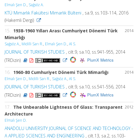
Elmalı Şen D.
,
Sağsöz A.
KTÜ Mimarlık Fakültesi Mimarlık Bülteni
, sa.9, ss.103-114, 2016
(Hakemli Dergi)
15.
1938-1960 Yılları Arası Cumhuriyet Dönemi Türk
2014
Mimarlığı
Sağsöz A.
,
Midilli Sarı R.
,
Elmalı Şen D.
,
Al S.
JOURNAL OF TURKISH STUDIES
, cilt.9, sa.10, ss.941-955, 2014
PlumX Metrics
(TRDizin)
16.
1960-80 Cumhuriyet Dönemi Türk Mimarlığı
2014
Elmalı Şen D.
,
Midilli Sarı R.
,
Sağsöz A.
,
Al S.
JOURNAL OF TURKISH STUDIES
, cilt.9, sa.10, ss.541-556, 2014
PlumX Metrics
(TRDizin)
17.
The Unbearable Lightness Of Glass: Transparent
2012
Architecture
Elmalı Şen D.
ANADOLU UNIVERSITY JOURNAL OF SCIENCE AND TECHNOLOGY -
A APPLİED SCİENCES AND ENGİNEERİNG
, cilt.13, sa.2, ss.103-