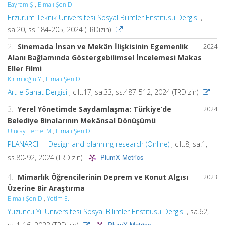
Bayram Ş.
,
Elmalı Şen D.
Erzurum Teknik Üniversitesi Sosyal Bilimler Enstitüsü Dergisi
,
sa.20, ss.184-205, 2024 (TRDizin)
2.
Sinemada İnsan ve Mekân İlişkisinin Egemenlik
2024
Alanı Bağlamında Göstergebilimsel İncelemesi Makas
Eller Filmi
Kırımlıoğlu Y.
,
Elmalı Şen D.
Art-e Sanat Dergisi
, cilt.17, sa.33, ss.487-512, 2024 (TRDizin)
3.
Yerel Yönetimde Saydamlaşma: Türkiye’de
2024
Belediye Binalarının Mekânsal Dönüşümü
Ulucay Temel M.
,
Elmalı Şen D.
PLANARCH - Design and planning research (Online)
, cilt.8, sa.1,
PlumX Metrics
ss.80-92, 2024 (TRDizin)
4.
Mimarlık Öğrencilerinin Deprem ve Konut Algısı
2023
Üzerine Bir Araştırma
Elmalı Şen D.
,
Yetim E.
Yüzüncü Yıl Üniversitesi Sosyal Bilimler Enstitüsü Dergisi
, sa.62,
PlumX Metrics