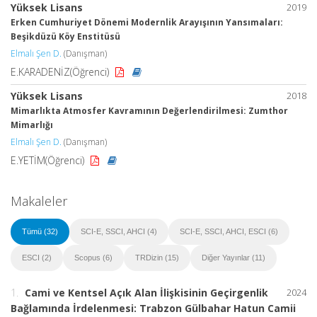
Yüksek Lisans
2019
Erken Cumhuriyet Dönemi Modernlik Arayışının Yansımaları:
Beşikdüzü Köy Enstitüsü
Elmalı Şen D.
(Danışman)
E.KARADENİZ(Öğrenci)
Yüksek Lisans
2018
Mimarlıkta Atmosfer Kavramının Değerlendirilmesi: Zumthor
Mimarlığı
Elmalı Şen D.
(Danışman)
E.YETİM(Öğrenci)
Makaleler
Tümü (32)
SCI-E, SSCI, AHCI (4)
SCI-E, SSCI, AHCI, ESCI (6)
ESCI (2)
Scopus (6)
TRDizin (15)
Diğer Yayınlar (11)
1.
Cami ve Kentsel Açık Alan İlişkisinin Geçirgenlik
2024
Bağlamında İrdelenmesi: Trabzon Gülbahar Hatun Camii