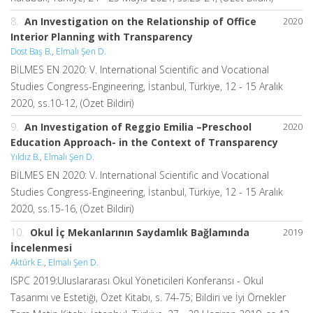
8.
An Investigation on the Relationship of Office
2020
Interior Planning with Transparency
Dost Baş B.
,
Elmalı Şen D.
BİLMES EN 2020: V. International Scientific and Vocational
Studies Congress-Engineering, İstanbul, Türkiye, 12 - 15 Aralık
2020, ss.10-12, (Özet Bildiri)
9.
An Investigation of Reggio Emilia –Preschool
2020
Education Approach- in the Context of Transparency
Yıldız B.
,
Elmalı Şen D.
BİLMES EN 2020: V. International Scientific and Vocational
Studies Congress-Engineering, İstanbul, Türkiye, 12 - 15 Aralık
2020, ss.15-16, (Özet Bildiri)
10.
Okul İç Mekanlarının Saydamlık Bağlamında
2019
İncelenmesi
Aktürk E.
,
Elmalı Şen D.
ISPC 2019:Uluslararası Okul Yöneticileri Konferansı - Okul
Tasarımı ve Estetiği, Özet Kitabı, s. 74-75; Bildiri ve İyi Örnekler