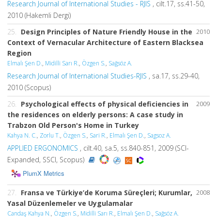
Research Journal of International Studies - RJIS
, cilt.17, ss.41-50,
2010 (Hakemli Dergi)
25.
Design Principles of Nature Friendly House in the
2010
Context of Vernacular Architecture of Eastern Blacksea
Region
Elmalı Şen D.
,
Midilli Sarı R.
,
Özgen S.
,
Sağsöz A.
Research Journal of International Studies-RJIS
, sa.17, ss.29-40,
2010 (Scopus)
26.
Psychological effects of physical deficiencies in
2009
the residences on elderly persons: A case study in
Trabzon Old Person's Home in Turkey
Kahya N. C.
,
Zorlu T.
,
Özgen S.
,
Sari R.
,
Elmalı Şen D.
,
Sagsoz A.
APPLIED ERGONOMICS
, cilt.40, sa.5, ss.840-851, 2009 (SCI-
Expanded, SSCI, Scopus)
PlumX Metrics
27.
Fransa ve Türkiye’de Koruma Süreçleri; Kurumlar,
2008
Yasal Düzenlemeler ve Uygulamalar
Candaş Kahya N.
,
Özgen S.
,
Midilli Sarı R.
,
Elmalı Şen D.
,
Sağsöz A.