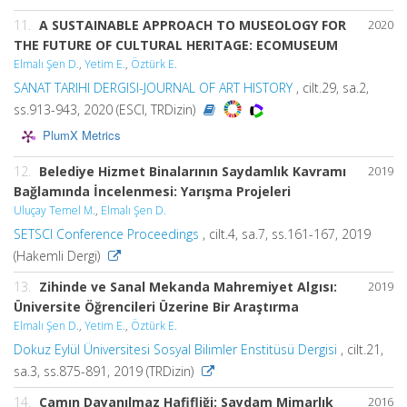
11.
A SUSTAINABLE APPROACH TO MUSEOLOGY FOR
2020
THE FUTURE OF CULTURAL HERITAGE: ECOMUSEUM
Elmalı Şen D.
,
Yetim E.
,
Öztürk E.
SANAT TARIHI DERGISI-JOURNAL OF ART HISTORY
, cilt.29, sa.2,
ss.913-943, 2020 (ESCI, TRDizin)
PlumX Metrics
12.
Belediye Hizmet Binalarının Saydamlık Kavramı
2019
Bağlamında İncelenmesi: Yarışma Projeleri
Uluçay Temel M.
,
Elmalı Şen D.
SETSCI Conference Proceedings
, cilt.4, sa.7, ss.161-167, 2019
(Hakemli Dergi)
13.
Zihinde ve Sanal Mekanda Mahremiyet Algısı:
2019
Üniversite Öğrencileri Üzerine Bir Araştırma
Elmalı Şen D.
,
Yetim E.
,
Öztürk E.
Dokuz Eylül Üniversitesi Sosyal Bilimler Enstitüsü Dergisi
, cilt.21,
sa.3, ss.875-891, 2019 (TRDizin)
14.
Camın Dayanılmaz Hafifliği: Saydam Mimarlık
2016