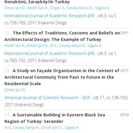
Konakönü, Sarayköy/In Turkey
Elmalı Şen D.
,
Midilli Sarı R.
,
Özgen S.
,
Candaş Kahya N.
,
Sağsöz A.
International Journal of Academic Research-IJAR
, cilt.3, sa.1,
ss.758-769, 2011 (Hakemli Dergi)
22.
The Effects of Traditions, Customs and Beliefs on
2011
Architectural Design: The Example of Turkey
Midilli Sarı R.
,
Elmalı Şen D.
,
Al S.
,
Candaş Kahya N.
,
Sağsöz A.
International Journal of Academic Research-IJAR
, cilt.3, sa.1,
ss.780-792, 2011 (Hakemli Dergi)
23.
A Study on Façade Organization in the Context of
2011
Architectural Continuity from Past to Future in the
Residential Scale
Elmalı Şen D.
American Journal of Scientific Research - AJSR
, cilt.17, ss.138-150,
2011 (Hakemli Dergi)
24.
A Sustainable Building in Eastern Black Sea
2010
Region of Turkey: Serander
Al S.
,
Candaş Kahya N.
,
Elmalı Şen D.
,
Sagsöz A.