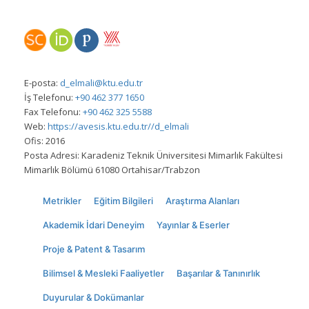
E-posta:
d_elmali@ktu.edu.tr
İş Telefonu:
+90 462 377 1650
Fax Telefonu:
+90 462 325 5588
Web:
https://avesis.ktu.edu.tr//d_elmali
Ofis:
2016
Posta Adresi:
Karadeniz Teknik Üniversitesi Mimarlık Fakültesi
Mimarlık Bölümü 61080 Ortahisar/Trabzon
Metrikler
Eğitim Bilgileri
Araştırma Alanları
Akademik İdari Deneyim
Yayınlar & Eserler
Proje & Patent & Tasarım
Bilimsel & Mesleki Faaliyetler
Başarılar & Tanınırlık
Duyurular & Dokümanlar