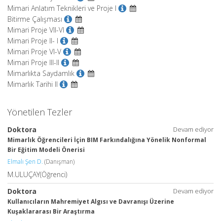
Mimari Anlatım Teknikleri ve Proje I
Bitirme Çalışması
Mimari Proje VII-VI
Mimari Proje II- I
Mimari Proje VI-V
Mimari Proje III-II
Mimarlıkta Saydamlık
Mimarlık Tarihi II
Yönetilen Tezler
Doktora
Devam ediyor
Mimarlık Öğrencileri İçin BIM Farkındalığına Yönelik Nonformal
Bir Eğitim Modeli Önerisi
Elmalı Şen D.
(Danışman)
M.ULUÇAY(Öğrenci)
Doktora
Devam ediyor
Kullanıcıların Mahremiyet Algısı ve Davranışı Üzerine
Kuşaklararası Bir Araştırma