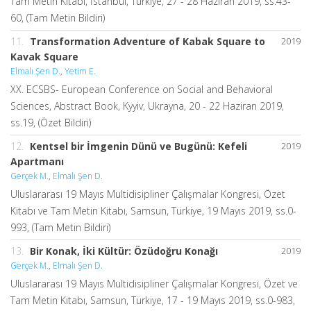
Tam Metin Kitabı, İstanbul, Türkiye, 27 - 28 Haziran 2019, ss.43-
60, (Tam Metin Bildiri)
11.
Transformation Adventure of Kabak Square to
2019
Kavak Square
Elmalı Şen D.
,
Yetim E.
XX. ECSBS- European Conference on Social and Behavioral
Sciences, Abstract Book, Kyyiv, Ukrayna, 20 - 22 Haziran 2019,
ss.19, (Özet Bildiri)
12.
Kentsel bir İmgenin Dünü ve Bugünü: Kefeli
2019
Apartmanı
Gerçek M.
,
Elmalı Şen D.
Uluslararası 19 Mayıs Multidisipliner Çalışmalar Kongresi, Özet
Kitabı ve Tam Metin Kitabı, Samsun, Türkiye, 19 Mayıs 2019, ss.0-
993, (Tam Metin Bildiri)
13.
Bir Konak, İki Kültür: Özüdoğru Konağı
2019
Gerçek M.
,
Elmalı Şen D.
Uluslararası 19 Mayıs Multidisipliner Çalışmalar Kongresi, Özet ve
Tam Metin Kitabı, Samsun, Türkiye, 17 - 19 Mayıs 2019, ss.0-983,