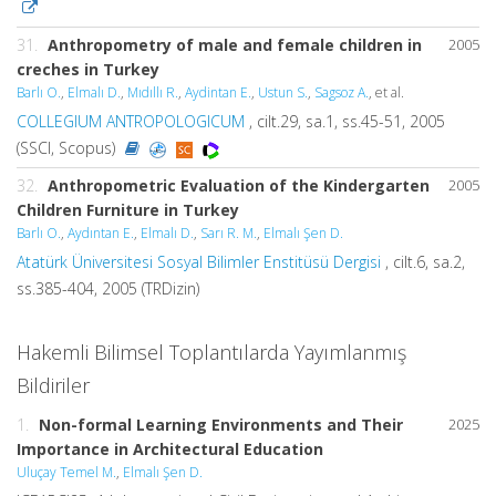
31.
Anthropometry of male and female children in
2005
creches in Turkey
Barlı O.
,
Elmalı D.
,
Mıdıllı R.
,
Aydintan E.
,
Ustun S.
,
Sagsoz A.
, et al.
COLLEGIUM ANTROPOLOGICUM
, cilt.29, sa.1, ss.45-51, 2005
(SSCI, Scopus)
32.
Anthropometric Evaluation of the Kindergarten
2005
Children Furniture in Turkey
Barlı O.
,
Aydıntan E.
,
Elmalı D.
,
Sarı R. M.
,
Elmalı Şen D.
Atatürk Üniversitesi Sosyal Bilimler Enstitüsü Dergisi
, cilt.6, sa.2,
ss.385-404, 2005 (TRDizin)
Hakemli Bilimsel Toplantılarda Yayımlanmış
Bildiriler
1.
Non-formal Learning Environments and Their
2025
Importance in Architectural Education
Uluçay Temel M.
,
Elmalı Şen D.