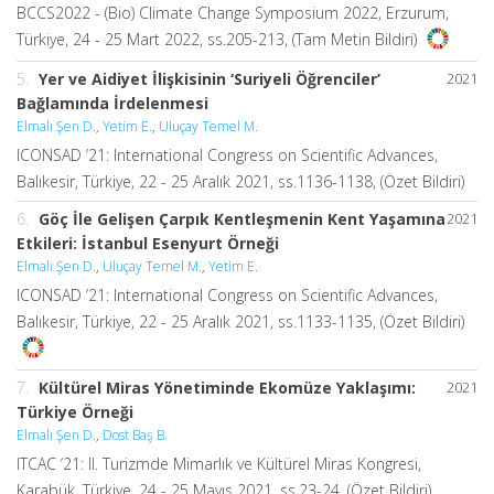
BCCS2022 - (Bio) Climate Change Symposium 2022, Erzurum,
Türkiye, 24 - 25 Mart 2022, ss.205-213, (Tam Metin Bildiri)
5.
Yer ve Aidiyet İlişkisinin ‘Suriyeli Öğrenciler’
2021
Bağlamında İrdelenmesi
Elmalı Şen D.
,
Yetim E.
,
Uluçay Temel M.
ICONSAD ’21: International Congress on Scientific Advances,
Balıkesir, Türkiye, 22 - 25 Aralık 2021, ss.1136-1138, (Özet Bildiri)
6.
Göç İle Gelişen Çarpık Kentleşmenin Kent Yaşamına
2021
Etkileri: İstanbul Esenyurt Örneği
Elmalı Şen D.
,
Uluçay Temel M.
,
Yetim E.
ICONSAD ’21: International Congress on Scientific Advances,
Balıkesir, Türkiye, 22 - 25 Aralık 2021, ss.1133-1135, (Özet Bildiri)
7.
Kültürel Miras Yönetiminde Ekomüze Yaklaşımı:
2021
Türkiye Örneği
Elmalı Şen D.
,
Dost Baş B.
ITCAC ‘21: II. Turizmde Mimarlık ve Kültürel Miras Kongresi,
Karabük, Türkiye, 24 - 25 Mayıs 2021, ss.23-24, (Özet Bildiri)