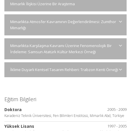
Mimarlık İlişkisi Üzerine Bir Araştırma
Mimarlıkta Atmosfer Kavramının Değerlendirilmesi: Zumthor
Mimarlığı
Mimarlıkta Karşılaşma Kavramı Üzerine Fenomenolojik Bir
İrdeleme: Samsun Atatürk Kültür Merkezi Örneği
İklime Duyarlı Kentsel Tasarım Rehberi: Trabzon Kenti Örneği
Eğitim Bilgileri
Doktora
2005 - 2009
Karadeniz Teknik Üniversitesi, Fen Bilimleri Enstitüsü, Mimarlık Abd, Türkiye
Yüksek Lisans
1997 - 2005