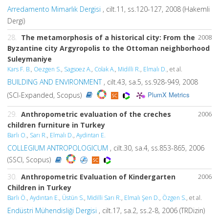
Arredamento Mimarlık Dergisi
, cilt.11, ss.120-127, 2008 (Hakemli
Dergi)
28.
The metamorphosis of a historical city: From the
2008
Byzantine city Argyropolis to the Ottoman neighborhood
Suleymaniye
Kars F. B.
,
Oezgen S.
,
Sagsoez A.
,
Colak A.
,
Midilli R.
,
Elmalı D.
, et al.
BUILDING AND ENVIRONMENT
, cilt.43, sa.5, ss.928-949, 2008
PlumX Metrics
(SCI-Expanded, Scopus)
29.
Anthropometric evaluation of the creches
2006
children furniture in Turkey
Barlı O.
,
Sarı R.
,
Elmalı D.
,
Aydintan E.
COLLEGIUM ANTROPOLOGICUM
, cilt.30, sa.4, ss.853-865, 2006
(SSCI, Scopus)
30.
Anthropometric Evaluation of Kindergarten
2006
Children in Turkey
Barlı Ö.
,
Aydıntan E.
,
Üstün S.
,
Midilli Sarı R.
,
Elmalı Şen D.
,
Özgen S.
, et al.
Endüstri Mühendisliği Dergisi
, cilt.17, sa.2, ss.2-8, 2006 (TRDizin)