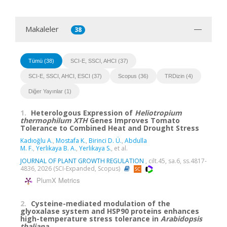
Makaleler
38
Tümü (38)
SCI-E, SSCI, AHCI (37)
SCI-E, SSCI, AHCI, ESCI (37)
Scopus (36)
TRDizin (4)
Diğer Yayınlar (1)
1.
Heterologous Expression of
Heliotropium
thermophilum XTH
Genes Improves Tomato
Tolerance to Combined Heat and Drought Stress
Kadıoğlu A.
,
Mostafa K.
,
Birinci D. Ü.
,
Abdulla
M. F.
,
Yerlikaya B. A.
,
Yerlikaya S.
, et al.
JOURNAL OF PLANT GROWTH REGULATION
, cilt.45, sa.6, ss.4817-
4836, 2026 (SCI-Expanded, Scopus)
PlumX Metrics
2.
Cysteine-mediated modulation of the
glyoxalase system and HSP90 proteins enhances
high-temperature stress tolerance in
Arabidopsis
thaliana